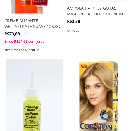
AMPOLA HAIR FLY GOTAS
MILAGROSAS OLEO DE RICINO
10ML
CREME ALISANTE
R$2,38
WELLASTRATE SUAVE 126,3G
AMPOLA
R$73,88
3
x de
R$24,63
sem juros
PRODUTOS PARA CABELO