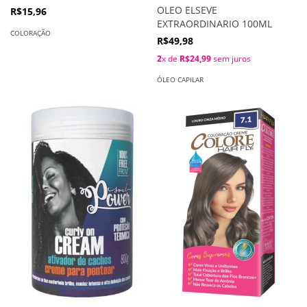
ACAJU
OLEO ELSEVE
R$15,96
EXTRAORDINARIO 100ML
COLORAÇÃO
R$49,98
2
x de
R$24,99
sem juros
ÓLEO CAPILAR