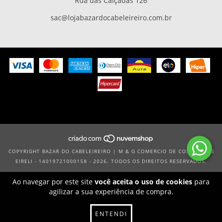
Rua das Calçadas 126
sac@lojabazardocabeleireiro.com.br
COPYRIGHT BAZAR DO CABELEIREIRO | M & G COMERCIO DE COSMETICOS
EIRELI - 14019721000158 - 2026. TODOS OS DIREITOS RESERVADOS.
Ao navegar por este site
você aceita o uso de cookies
para
agilizar a sua experiência de compra.
ENTENDI