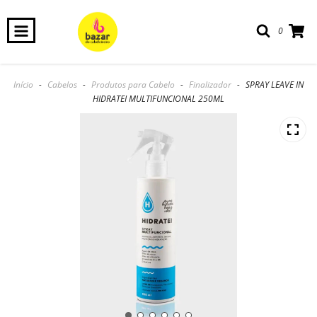
0
Início
-
Cabelos
-
Produtos para Cabelo
-
Finalizador
-
SPRAY LEAVE IN
HIDRATEI MULTIFUNCIONAL 250ML